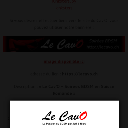
Si vous désirez effectuer liens vers le site du Cav’O, vous
pouvez utiliser notre bannière :
image disponible ici
adresse du lien :
https://lecavo.ch
Description :
« Le Cav’O – Soirées BDSM en Suisse
Romande »
Ou utiliser le code HTML suivant à insérer dans vos pages :