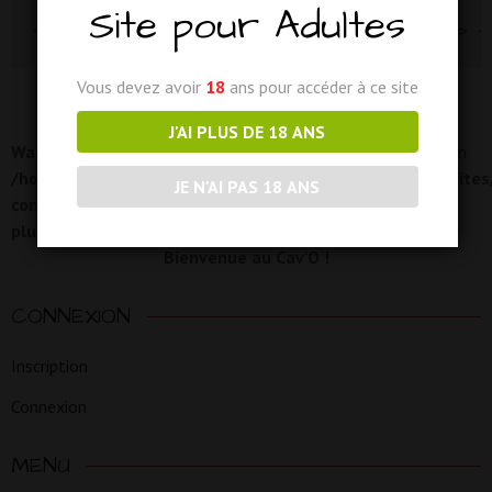
Site pour Adultes
<a href="https://lecavo.ch" target="_blank"> <
Vous devez avoir
18
ans pour accéder à ce site
J'AI PLUS DE 18 ANS
Warning
: Attempt to read property "display_name" on false in
/home/clients/d8e09006d288aff8466d899827466ef2/sites/
JE N'AI PAS 18 ANS
content/plugins/user-shortcodes-
plus/includes/Shortcodes/User.php
on line
26
Bienvenue au Cav'O !
CONNEXION
Inscription
Connexion
MENU