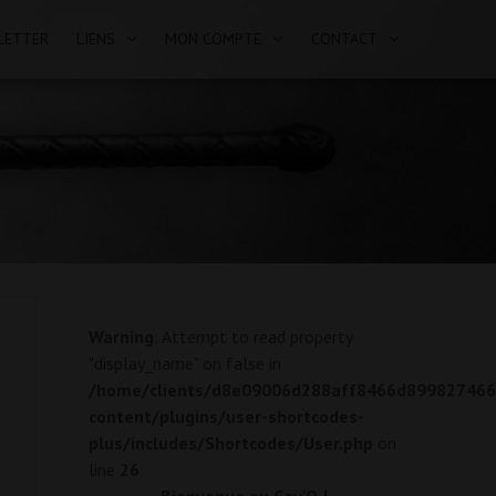
LETTER
LIENS
MON COMPTE
CONTACT
Warning
: Attempt to read property
"display_name" on false in
/home/clients/d8e09006d288aff8466d899827466ef
content/plugins/user-shortcodes-
plus/includes/Shortcodes/User.php
on
line
26