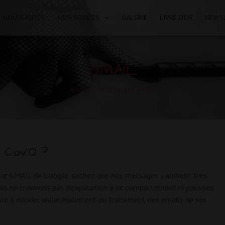
NOUVEAUTÉS
NOS SOIRÉES
GALERIE
LIVRE D’OR
NEWS
GMAIL
Accueil
>
Posts tagged "gmail"
e Cav’O ?
ique GMAIL de Google, sachez que nos messages y arrivent très
Nous ne trouvons pas d’explication à ce comportement ni pouvons
eule à décider unilatéralement du traitement des emails de ses