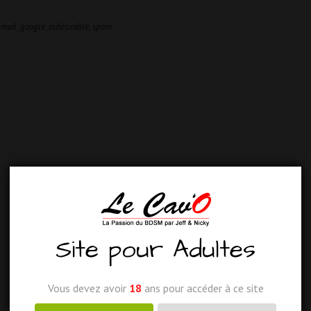
mail
,
google
,
indésirable
,
spam
Site pour Adultes
Vous devez avoir
18
ans pour accéder à ce site