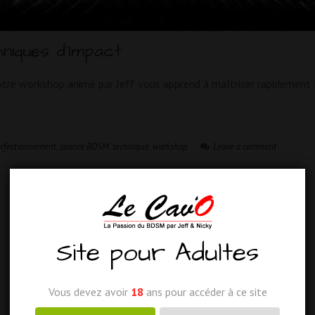
iques d’Impact
otre workshop animé par Jeff vous apprend à maîtriser rapidement 
rfectionnement
,
séance BDSM
,
technique
,
workshop
Leave a comment
Site pour Adultes
Vous devez avoir
18
ans pour accéder à ce site