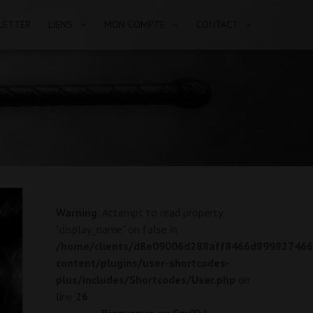
LETTER
LIENS
MON COMPTE
CONTACT
Warning
: Attempt to read property
"display_name" on false in
/home/clients/d8e09006d288aff8466d899827466ef
content/plugins/user-shortcodes-
plus/includes/Shortcodes/User.php
on
line
26